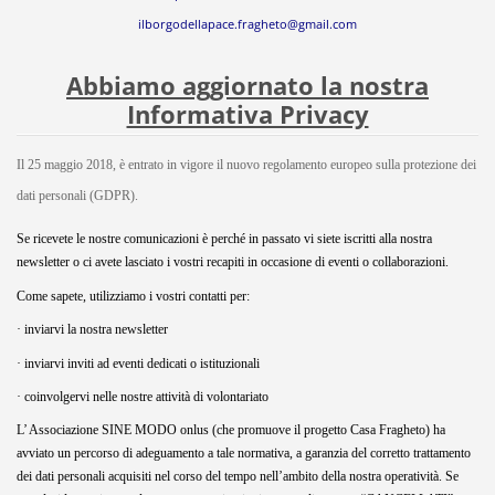
ilborgodellapace.fragheto@gmail.com
Abbiamo aggiornato la nostra
Informativa Privacy
Il 25 maggio 2018, è entrato in vigore il nuovo regolamento europeo sulla protezione dei
dati personali (GDPR).
Se ricevete le nostre comunicazioni è perché in passato vi siete iscritti alla nostra
newsletter o ci avete lasciato i vostri recapiti in occasione di eventi o collaborazioni.
Come sapete, utilizziamo i vostri contatti per:
· inviarvi la nostra newsletter
· inviarvi inviti ad eventi dedicati o istituzionali
· coinvolgervi nelle nostre attività di volontariato
L’ Associazione SINE MODO onlus (che promuove il progetto Casa Fragheto) ha
avviato un percorso di adeguamento a tale normativa, a garanzia del corretto trattamento
dei dati personali acquisiti nel corso del tempo nell’ambito della nostra operatività. Se