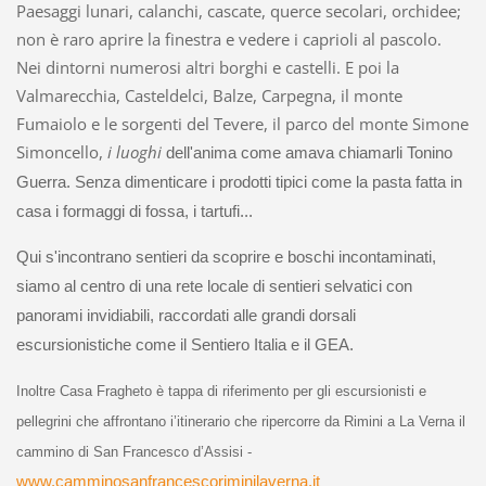
Paesaggi lunari, calanchi, cascate, querce secolari, orchidee;
non è raro aprire la finestra e vedere i caprioli al pascolo.
Nei dintorni numerosi altri borghi e castelli. E poi la
Valmarecchia, Casteldelci, Balze, Carpegna, il monte
Fumaiolo e le sorgenti del Tevere, il parco del monte Simone
Simoncello,
i luoghi
dell'anima come amava chiamarli Tonino
Guerra. Senza dimenticare i prodotti tipici come la pasta fatta in
casa i formaggi di fossa, i tartufi...
Qui s'incontrano sentieri da scoprire e boschi incontaminati,
siamo al centro di una rete locale di sentieri selvatici con
panorami invidiabili, raccordati alle grandi dorsali
escursionistiche come il Sentiero Italia e il GEA.
Inoltre Casa Fragheto è tappa di riferimento per gli escursionisti e
pellegrini che affrontano i’itinerario che ripercorre da Rimini a La Verna il
cammino di San Francesco d’Assisi -
www.camminosanfrancescoriminilaverna.it