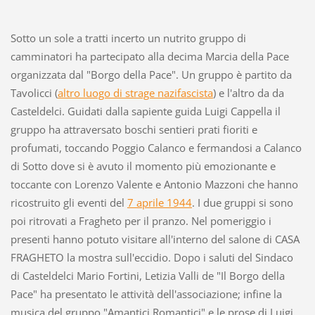
Sotto un sole a tratti incerto un nutrito gruppo di
camminatori ha partecipato alla decima Marcia della Pace
organizzata dal "Borgo della Pace". Un gruppo è partito da
Tavolicci (
altro luogo di strage nazifascista
) e l'altro da da
Casteldelci. Guidati dalla sapiente guida Luigi Cappella il
gruppo ha attraversato boschi sentieri prati fioriti e
profumati, toccando Poggio Calanco e fermandosi a Calanco
di Sotto dove si è avuto il momento più emozionante e
toccante con Lorenzo Valente e Antonio Mazzoni che hanno
ricostruito gli eventi del
7 aprile 1944
. I due gruppi si sono
poi ritrovati a Fragheto per il pranzo. Nel pomeriggio i
presenti hanno potuto visitare all'interno del salone di CASA
FRAGHETO la mostra sull'eccidio. Dopo i saluti del Sindaco
di Casteldelci Mario Fortini, Letizia Valli de "Il Borgo della
Pace" ha presentato le attività dell'associazione; infine la
musica del gruppo "Amantici Romantici" e le prose di Luigi